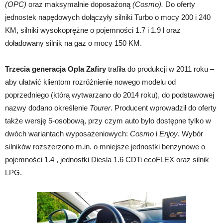
(OPC)
oraz maksymalnie doposażoną
(Cosmo).
Do oferty
jednostek napędowych dołączyły silniki Turbo o mocy 200 i 240
KM, silniki wysokoprężne o pojemności 1.7 i 1.9 l oraz
doładowany silnik na gaz o mocy 150 KM.
Trzecia generacja Opla Zafiry
trafiła do produkcji w 2011 roku –
aby ułatwić klientom rozróżnienie nowego modelu od
poprzedniego (którą wytwarzano do 2014 roku), do podstawowej
nazwy dodano określenie
Tourer
. Producent wprowadził do oferty
także wersję 5-osobową, przy czym auto było dostępne tylko w
dwóch wariantach wyposażeniowych:
Cosmo
i
Enjoy
. Wybór
silników rozszerzono m.in. o mniejsze jednostki benzynowe o
pojemności 1.4 , jednostki Diesla 1.6 CDTi ecoFLEX oraz silnik
LPG.