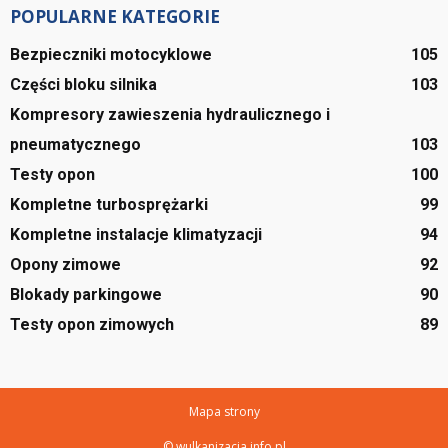
POPULARNE KATEGORIE
Bezpieczniki motocyklowe
105
Części bloku silnika
103
Kompresory zawieszenia hydraulicznego i
pneumatycznego
103
Testy opon
100
Kompletne turbosprężarki
99
Kompletne instalacje klimatyzacji
94
Opony zimowe
92
Blokady parkingowe
90
Testy opon zimowych
89
Mapa strony
© wulkanizacja.info.pl