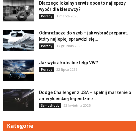
Dlaczego lokalny serwis opon to najlepszy
wybór dla kierowcy?
1 marca 2026
Porady
Odmrażacze do szyb – jak wybrać preparat,
który najlepiej sprawdzi się...
17 grudnia 2025
Porady
Jak wybrać idealne felgi VW?
22 lipca 2025
Porady
Dodge Challenger z USA – spełnij marzenie o
amerykańskiej legendzie z...
23 kwietnia 2025
Samochody
Kategorie
Kategorie