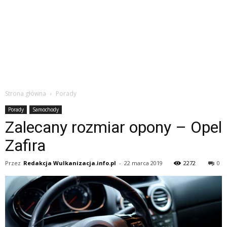
Strona główna
Porady
Porady
Samochody
Zalecany rozmiar opony – Opel
Zafira
Przez
Redakcja Wulkanizacja.info.pl
-
22 marca 2019
2272
0