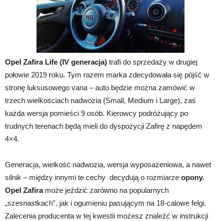
Opel Zafira Life (IV generacja)
trafi do sprzedaży w drugiej
połowie 2019 roku. Tym razem marka zdecydowała się pójść w
stronę luksusowego vana – auto będzie można zamówić w
trzech wielkościach nadwozia (Small, Medium i Large), zaś
każda wersja pomieści 9 osób. Kierowcy podróżujący po
trudnych terenach będą mieli do dyspozycji Zafirę z napędem
4×4.
Generacja, wielkość nadwozia, wersja wyposażeniowa, a nawet
silnik – między innymi te cechy decydują o rozmiarze
opony.
Opel Zafira
może jeździć zarówno na popularnych
„szesnastkach”, jak i ogumieniu pasującym na 18-calowe felgi.
Zalecenia producenta w tej kwestii możesz znaleźć w instrukcji