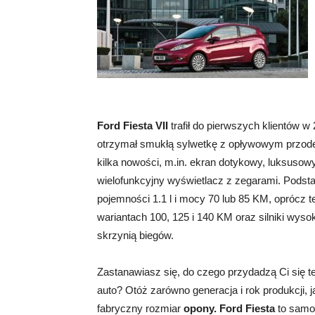
Ford Fiesta VII
trafił do pierwszych klientów 
otrzymał smukłą sylwetkę z opływowym przodem
kilka nowości, m.in. ekran dotykowy, luksuso
wielofunkcyjny wyświetlacz z zegarami. Podst
pojemności 1.1 l i mocy 70 lub 85 KM, oprócz te
wariantach 100, 125 i 140 KM oraz silniki wy
skrzynią biegów.
Zastanawiasz się, do czego przydadzą Ci się t
auto? Otóż zarówno generacja i rok produkcji, j
fabryczny rozmiar
opony. Ford Fiesta
to samoc