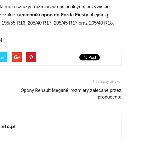
ta możesz użyć rozmiarów opcjonalnych, oczywiście
zczalne
zamienniki opon do Forda Fiesty
obejmują
, 195/55 R16, 205/40 R17, 205/45 R17 oraz 205/40 R18.
]
ter
Następny artykuł
Opony Renault Megané: rozmiary zalecane przez
producenta
info.pl