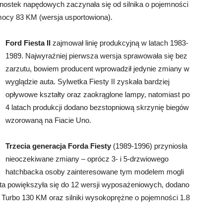
dnostek napędowych zaczynała się od silnika o pojemności
i mocy 83 KM (wersja usportowiona).
Ford Fiesta II
zajmował linię produkcyjną w latach 1983-
1989. Najwyraźniej pierwsza wersja sprawowała się bez
zarzutu, bowiem producent wprowadził jedynie zmiany w
wyglądzie auta. Sylwetka Fiesty II zyskała bardziej
opływowe kształty oraz zaokrąglone lampy, natomiast po
4 latach produkcji dodano bezstopniową skrzynię biegów
wzorowaną na Fiacie Uno.
Trzecia generacja Forda Fiesty
(1989-1996) przyniosła
nieoczekiwane zmiany – oprócz 3- i 5-drzwiowego
hatchbacka osoby zainteresowane tym modelem mogli
ta powiększyła się do 12 wersji wyposażeniowych, dodano
6 Turbo 130 KM oraz silniki wysokoprężne o pojemności 1.8