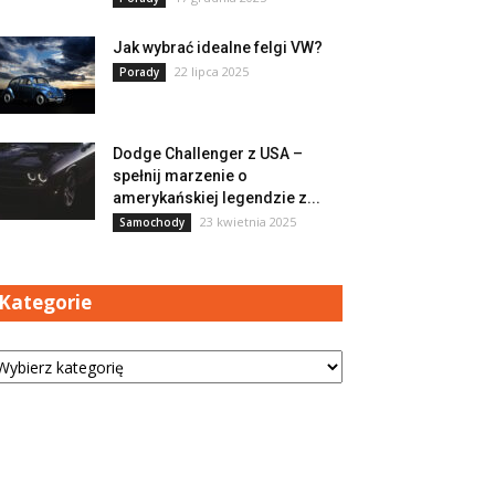
Jak wybrać idealne felgi VW?
22 lipca 2025
Porady
Dodge Challenger z USA –
spełnij marzenie o
amerykańskiej legendzie z...
23 kwietnia 2025
Samochody
Kategorie
tegorie