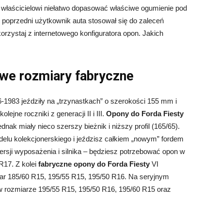
u właścicielowi niełatwo dopasować właściwe ogumienie pod
 poprzedni użytkownik auta stosował się do zaleceń
skorzystaj z internetowego konfiguratora opon. Jakich
owe rozmiary fabryczne
6-1983 jeździły na „trzynastkach” o szerokości 155 mm i
ejne roczniki z generacji II i III.
Opony do Forda Fiesty
ednak miały nieco szerszy bieżnik i niższy profil (165/65).
delu kolekcjonerskiego i jeździsz całkiem „nowym” fordem
rsji wyposażenia i silnika – będziesz potrzebować opon w
R17. Z kolei
fabryczne opony do Forda Fiesty
VI
ar 185/60 R15, 195/55 R15, 195/50 R16. Na seryjnym
 w rozmiarze 195/55 R15, 195/50 R16, 195/60 R15 oraz