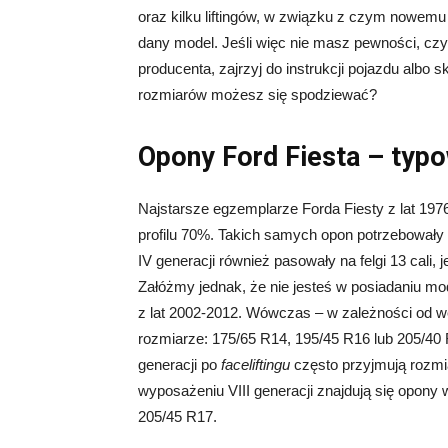
oraz kilku liftingów, w związku z czym nowem
dany model. Jeśli więc nie masz pewności, czy
producenta, zajrzyj do instrukcji pojazdu albo 
rozmiarów możesz się spodziewać?
Opony Ford Fiesta – typ
Najstarsze egzemplarze Forda Fiesty z lat 197
profilu 70%. Takich samych opon potrzebowały kol
IV generacji również pasowały na felgi 13 cali, j
Załóżmy jednak, że nie jesteś w posiadaniu mo
z lat 2002-2012. Wówczas – w zależności od we
rozmiarze: 175/65 R14, 195/45 R16 lub 205/40 
generacji po
faceliftingu
często przyjmują rozmi
wyposażeniu VIII generacji znajdują się opony
205/45 R17.