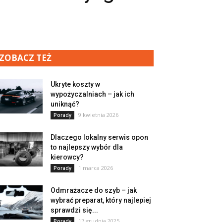
ZOBACZ TEŻ
Ukryte koszty w
wypożyczalniach – jak ich
uniknąć?
9 kwietnia 2026
Porady
Dlaczego lokalny serwis opon
to najlepszy wybór dla
kierowcy?
1 marca 2026
Porady
Odmrażacze do szyb – jak
wybrać preparat, który najlepiej
sprawdzi się...
17 grudnia 2025
Porady