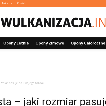
Reklama
Kontakt
Opony Letnie
Opony Zimowe
Opony Całoroczne
Wulkanizacja.info.pl
rozmiar pasuje do Twojego forda?
ta – jaki rozmiar pasu