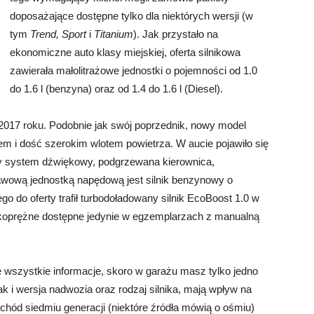
doposażające dostępne tylko dla niektórych wersji (w
tym
Trend, Sport
i
Titanium
). Jak przystało na
ekonomiczne auto klasy miejskiej, oferta silnikowa
zawierała małolitrażowe jednostki o pojemności od 1.0
do 1.6 l (benzyna) oraz od 1.4 do 1.6 l (Diesel).
w 2017 roku. Podobnie jak swój poprzednik, nowy model
 i dość szerokim wlotem powietrza. W aucie pojawiło się
wy system dźwiękowy, podgrzewana kierownica,
awową jednostką napędową jest silnik benzynowy o
go do oferty trafił turbodoładowany silnik EcoBoost 1.0 w
sokoprężne dostępne jedynie w egzemplarzach z manualną
e wszystkie informacje, skoro w garażu masz tylko jedno
ak i wersja nadwozia oraz rodzaj silnika, mają wpływ na
hód siedmiu generacji (niektóre źródła mówią o ośmiu)