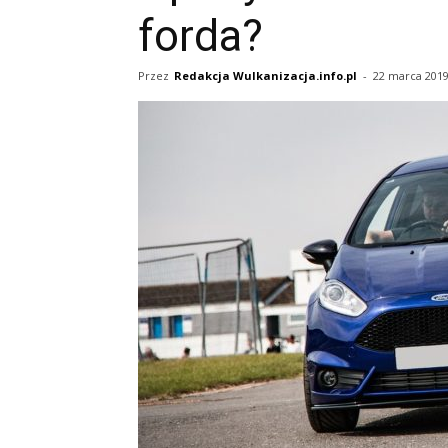
forda?
Przez
Redakcja Wulkanizacja.info.pl
-
22 marca 201