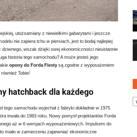
jskiej, utożsamiany z niewielkimi gabarytami i jeszcze
elu nie zapiera tchu w piersiach, jest to bodaj najlepiej
 dziwnego, wszak dzięki swej ekonomiczności nieustannie
ługa historia tego samochodu? A może jesteś jego
jakie
opony do Forda Fiesty
są zgodne z wyposażeniem
 również Tobie!
ny hatchback dla każdego
Ka
el tego samochodu wyjechał z fabryki dokładnie w 1975
, która trwała do 1983 roku. Nowy pomysł projektantów Forda
ępnego aż w 6 wersjach wyposażeniowych. Impulsem do
auto miało w zamierzeniu zapewniać ekonomiczne