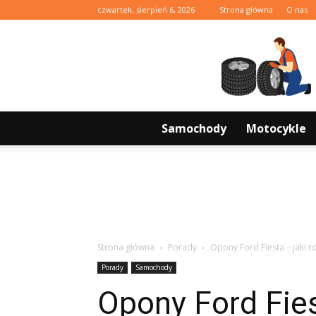
czwartek, sierpień 6, 2026
Strona główna
O nas
Samochody
Motocykle
Strona główna
Porady
Opony Ford Fiesta – jaki 
Porady
Samochody
Opony Ford Fies