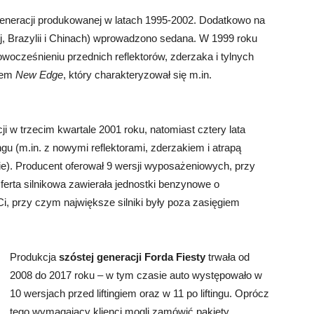
 generacji produkowanej w latach 1995-2002. Dodatkowo na
j, Brazylii i Chinach) wprowadzono sedana. W 1999 roku
nowocześnieniu przednich reflektorów, zderzaka i tylnych
ylem
New Edge
, który charakteryzował się m.in.
cji w trzecim kwartale 2001 roku, natomiast cztery lata
ingu (m.in. z nowymi reflektorami, zderzakiem i atrapą
e). Producent oferował 9 wersji wyposażeniowych, przy
erta silnikowa zawierała jednostki benzynowe o
Ci, przy czym największe silniki były poza zasięgiem
Produkcja
szóstej generacji Forda Fiesty
trwała od
2008 do 2017 roku – w tym czasie auto występowało w
10 wersjach przed liftingiem oraz w 11 po liftingu. Oprócz
tego wymagający klienci mogli zamówić pakiety