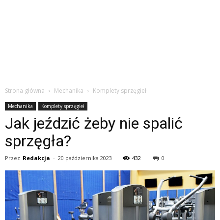
Strona główna
Mechanika
Komplety sprzęgieł
Mechanika
Komplety sprzęgieł
Jak jeździć żeby nie spalić
sprzęgła?
Przez
Redakcja
-
20 października 2023
432
0