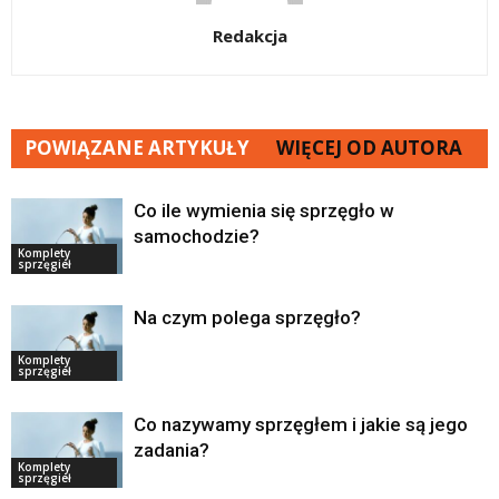
Redakcja
POWIĄZANE ARTYKUŁY
WIĘCEJ OD AUTORA
Co ile wymienia się sprzęgło w
samochodzie?
Komplety
sprzęgieł
Na czym polega sprzęgło?
Komplety
sprzęgieł
Co nazywamy sprzęgłem i jakie są jego
zadania?
Komplety
sprzęgieł