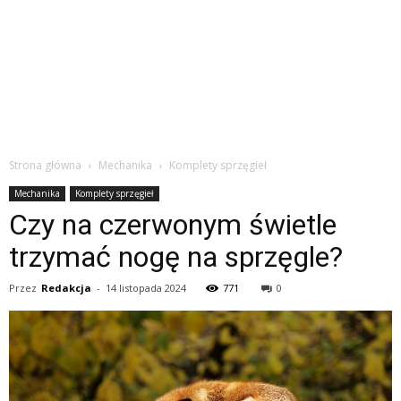
Strona główna
Mechanika
Komplety sprzęgieł
Mechanika
Komplety sprzęgieł
Czy na czerwonym świetle
trzymać nogę na sprzęgle?
Przez
Redakcja
-
14 listopada 2024
771
0