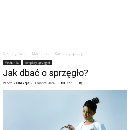
Strona główna
Mechanika
Komplety sprzęgieł
Mechanika
Komplety sprzęgieł
Jak dbać o sprzęgło?
Przez
Redakcja
-
3 marca 2024
377
0