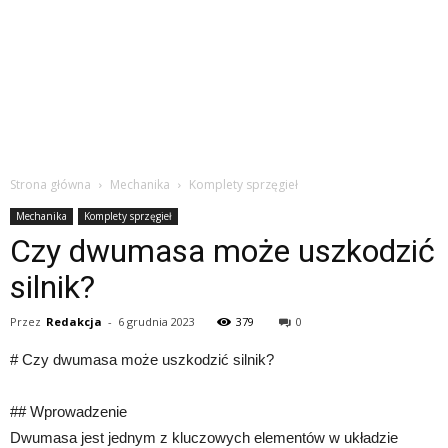
Strona główna
Mechanika
Komplety sprzęgieł
Mechanika
Komplety sprzęgieł
Czy dwumasa może uszkodzić
silnik?
Przez
Redakcja
-
6 grudnia 2023
379
0
# Czy dwumasa może uszkodzić silnik?
## Wprowadzenie
Dwumasa jest jednym z kluczowych elementów w układzie