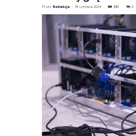
Przez
Redakcja
-
18 czerwca 2024
361
0