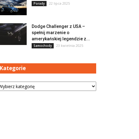
22 lipca 2025
Porady
Dodge Challenger z USA –
spełnij marzenie o
amerykańskiej legendzie z...
23 kwietnia 2025
Samochody
Kategorie
tegorie