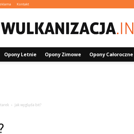
eklama
Kontakt
Opony Letnie
Opony Zimowe
Opony Całoroczne
Wulkanizacja.info.pl
ętarek
Jak wygląda bit?
?