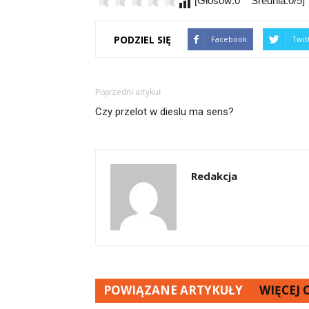
[Głosów:0 Średnia:0/5]
PODZIEL SIĘ
Facebook
Twit
Poprzedni artykuł
Czy przelot w dieslu ma sens?
Redakcja
POWIĄZANE ARTYKUŁY
WIĘCEJ