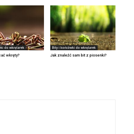
wki do wkrętarek
Bity i końcówki do wkrętarek
ać wkręty?
Jak znaleźć sam bit z piosenki?