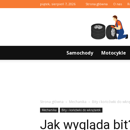
piątek, sierpień 7, 2026
Strona główna
O nas
R
Samochody
Motocykle
Strona główna
Mechanika
Bity i końcówki do wkr
Mechanika
Bity i końcówki do wkrętarek
Jak wygląda bit