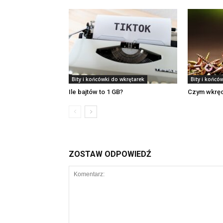
Bity i końcówki do wkrętarek
Bity i końcó
Ile bajtów to 1 GB?
Czym wkręc
ZOSTAW ODPOWIEDŹ