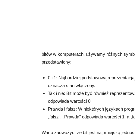
bitów w komputerach, używamy różnych symboli
przedstawiony:
0 i 1: Najbardziej podstawową reprezentacją 
oznacza stan włączony.
Tak i nie: Bit może być również reprezentowan
odpowiada wartości 0.
Prawda i fałsz: W niektórych językach prog
„fałsz”. „Prawda” odpowiada wartości 1, a „f
Warto zauważyć, że bit jest najmniejszą jedno