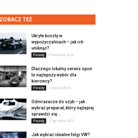
ZOBACZ TEŻ
Ukryte koszty w
wypożyczalniach – jak ich
uniknąć?
9 kwietnia 2026
Porady
Dlaczego lokalny serwis opon
to najlepszy wybór dla
kierowcy?
1 marca 2026
Porady
Odmrażacze do szyb – jak
wybrać preparat, który najlepiej
sprawdzi się...
17 grudnia 2025
Porady
Jak wybrać idealne felgi VW?