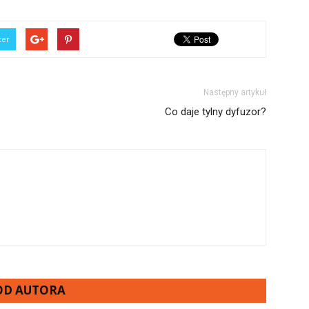
ter
Następny artykuł
Co daje tylny dyfuzor?
 OD AUTORA