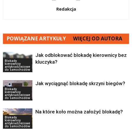
Redakcja
POWIĄZANE ARTYKUŁY
WIĘCEJ OD AUTORA
Jak odblokować blokadę kierownicy bez
Blokady
kluczyka?
kierownicy
antykradzieżowe
do samochodów
Jak wyciągnąć blokadę skrzyni biegów?
Blokady
kierownicy
antykradzieżowe
do samochodów
Na które koło można założyć blokadę?
Blokady
kierownicy
antykradzieżowe
do samochodów