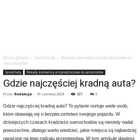
Strona główna
Samochody
Blokady kierownicy antykradzieżowe do
samochodów
Samochody
Blokady kierownicy antykradzieżowe do samochodów
Gdzie najczęściej kradną auta?
Przez
Redakcja
-
10 czerwca 2024
537
0
Gdzie najczęściej kradną auta? To pytanie nurtuje wiele osób,
które obawiają się o bezpieczeństwo swojego pojazdu. W
dzisiejszych czasach kradzieże samochodów są niestety nadal
powszechne, dlatego warto wiedzieć, jakie miejsca są najbardziej
narażone na tego rodzaju przestępstwa. W tym artykule dowiesz