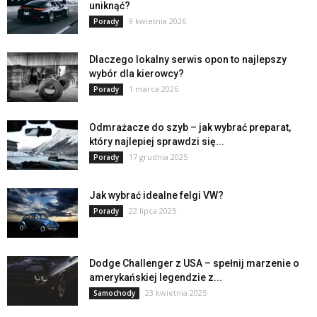
uniknąć?
9 kwietnia 2026
Porady
Dlaczego lokalny serwis opon to najlepszy
wybór dla kierowcy?
1 marca 2026
Porady
Odmrażacze do szyb – jak wybrać preparat,
który najlepiej sprawdzi się...
17 grudnia 2025
Porady
Jak wybrać idealne felgi VW?
22 lipca 2025
Porady
Dodge Challenger z USA – spełnij marzenie o
amerykańskiej legendzie z...
23 kwietnia 2025
Samochody