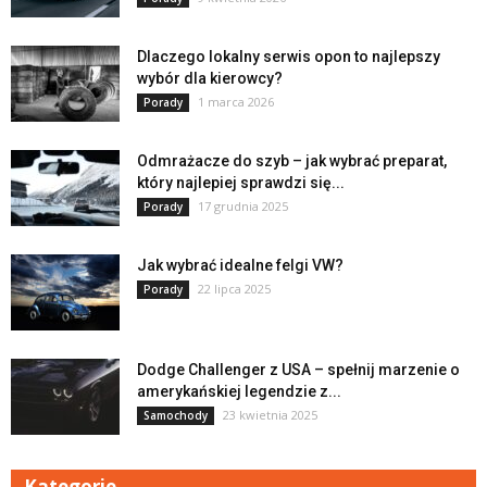
Dlaczego lokalny serwis opon to najlepszy
wybór dla kierowcy?
1 marca 2026
Porady
Odmrażacze do szyb – jak wybrać preparat,
który najlepiej sprawdzi się...
17 grudnia 2025
Porady
Jak wybrać idealne felgi VW?
22 lipca 2025
Porady
Dodge Challenger z USA – spełnij marzenie o
amerykańskiej legendzie z...
23 kwietnia 2025
Samochody
Kategorie