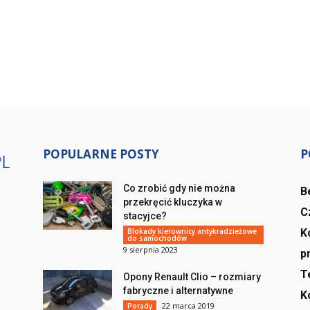
POPULARNE POSTY
P
Co zrobić gdy nie można
B
przekręcić kluczyka w
C
stacyjce?
Blokady kierownicy antykradzieżowe
K
do samochodów
9 sierpnia 2023
p
T
Opony Renault Clio – rozmiary
fabryczne i alternatywne
K
22 marca 2019
Porady