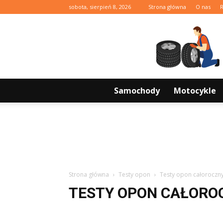
sobota, sierpień 8, 2026
Strona główna
O nas
Samochody
Motocykle
Strona główna
Testy opon
Testy opon całoroczn
TESTY OPON CAŁORO