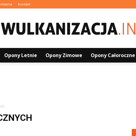
Reklama
Kontakt
Opony Letnie
Opony Zimowe
Opony Całoroczne
Wulkanizacja.info.pl
ych
CZNYCH