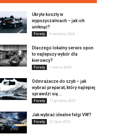
Ukryte koszty w
wypożyczalniach – jak ich
uniknąć?
9 kwietnia 2026
Porady
Dlaczego lokalny serwis opon
to najlepszy wybór dla
kierowcy?
1 marca 2026
Porady
Odmrażacze do szyb – jak
wybrać preparat, który najlepiej
sprawdzi się...
17 grudnia 2025
Porady
Jak wybrać idealne felgi VW?
22 lipca 2025
Porady