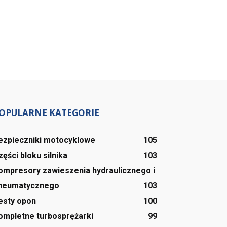
OPULARNE KATEGORIE
ezpieczniki motocyklowe
105
zęści bloku silnika
103
ompresory zawieszenia hydraulicznego i
neumatycznego
103
esty opon
100
ompletne turbosprężarki
99